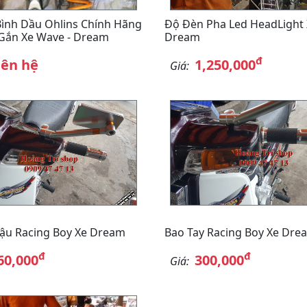
ình Dầu Ohlins Chính Hãng
Độ Đèn Pha Led HeadLight
Gắn Xe Wave - Dream
Dream
đ
iên hệ
1,250,000
Giá:
ậu Racing Boy Xe Dream
Bao Tay Racing Boy Xe Dre
đ
đ
60,000
300,000
Giá: