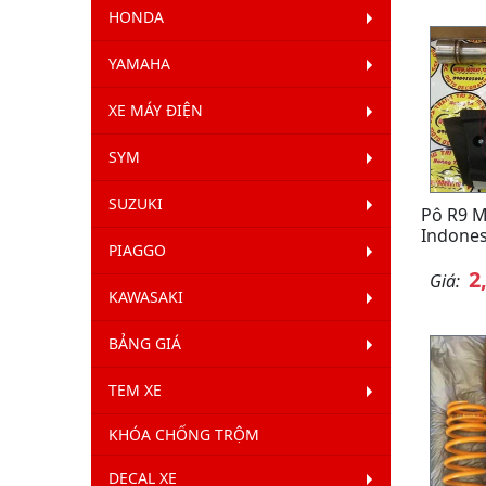
HONDA
YAMAHA
XE MÁY ĐIỆN
SYM
SUZUKI
Pô R9 M
Indones
PIAGGO
2
Giá:
KAWASAKI
BẢNG GIÁ
TEM XE
KHÓA CHỐNG TRỘM
DECAL XE