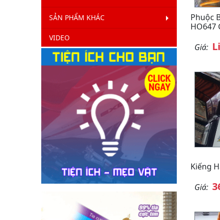
Phuộc B
SẢN PHẨM KHÁC
HO647 
VIDEO
L
Giá:
Kiếng H
3
Giá: