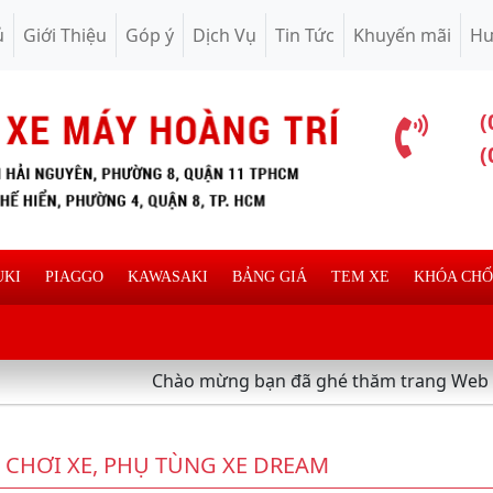
ủ
Giới Thiệu
Góp ý
Dịch Vụ
Tin Tức
Khuyến mãi
Hư
(
(
UKI
PIAGGO
KAWASAKI
BẢNG GIÁ
TEM XE
KHÓA CH
Chào mừng bạn đã ghé thăm trang Web chuyên c
 CHƠI XE, PHỤ TÙNG XE DREAM