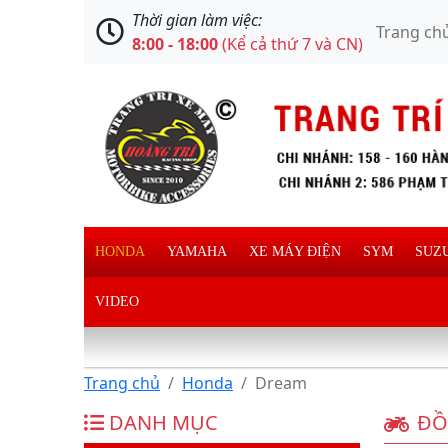
Thời gian làm việc:
Trang ch
8:00 - 18:00
(Kể cả thứ 7 và CN)
HONDA
YAMAHA
XE MÁY ĐIỆN
SYM
SUZ
VIDEO
Trang chủ
Honda
Dream
DANH MỤC
ĐỒ