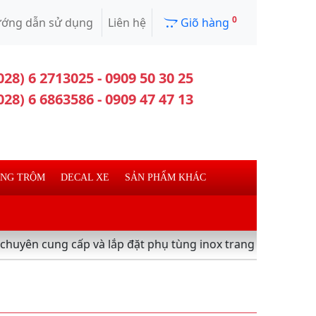
0
ớng dẫn sử dụng
Liên hệ
Giõ hàng
028) 6 2713025 - 0909 50 30 25
028) 6 6863586 - 0909 47 47 13
ỐNG TRỘM
DECAL XE
SẢN PHẨM KHÁC
ung cấp và lắp đặt phụ tùng inox trang trí làm đẹp xe máy 