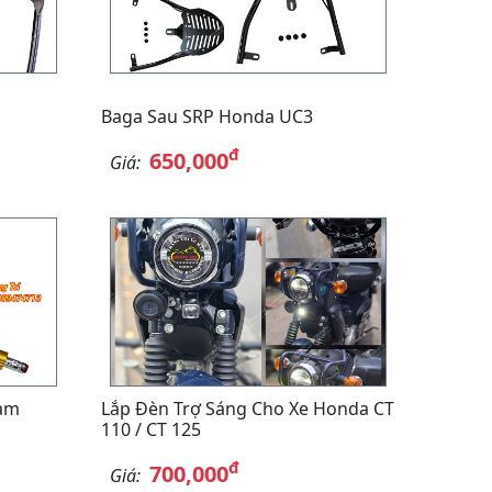
Baga Sau SRP Honda UC3
đ
650,000
Giá:
am
Lắp Đèn Trợ Sáng Cho Xe Honda CT
110 / CT 125
đ
700,000
Giá: