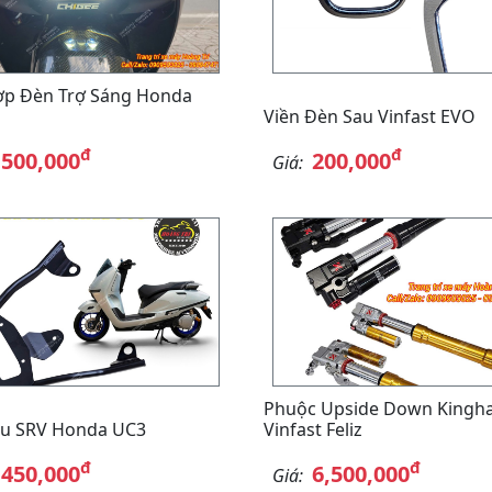
ợp Đèn Trợ Sáng Honda
Viền Đèn Sau Vinfast EVO
đ
đ
,500,000
200,000
Giá:
Phuộc Upside Down Kingh
au SRV Honda UC3
Vinfast Feliz
đ
đ
,450,000
6,500,000
Giá: