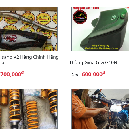
isano V2 Hàng Chính Hãng
ia
Thùng Giữa Givi G10N
đ
đ
,700,000
600,000
Giá: