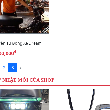
Yên Tự Động Xe Dream
đ
00,000
2
3
›
 NHẬT MỚI CỦA SHOP