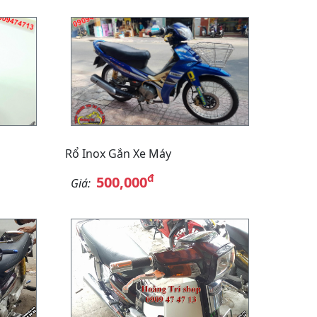
Rổ Inox Gắn Xe Máy
đ
500,000
Giá: