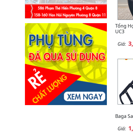
Tổng H
UC3
3
Giá:
Baga S
1
Giá: