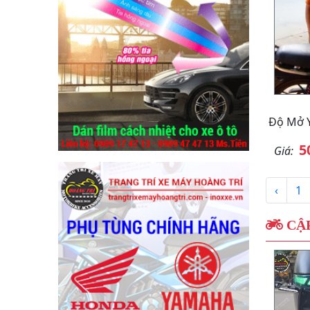
Độ Mở 
5
Giá:
‹
1
CẬP