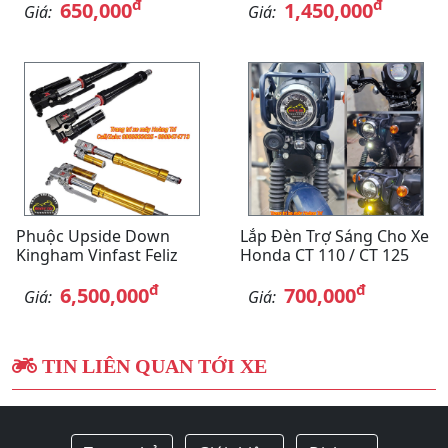
đ
đ
650,000
1,450,000
Giá:
Giá:
Phuộc Upside Down
Lắp Đèn Trợ Sáng Cho Xe
Kingham Vinfast Feliz
Honda CT 110 / CT 125
đ
đ
6,500,000
700,000
Giá:
Giá:
TIN LIÊN QUAN TỚI XE