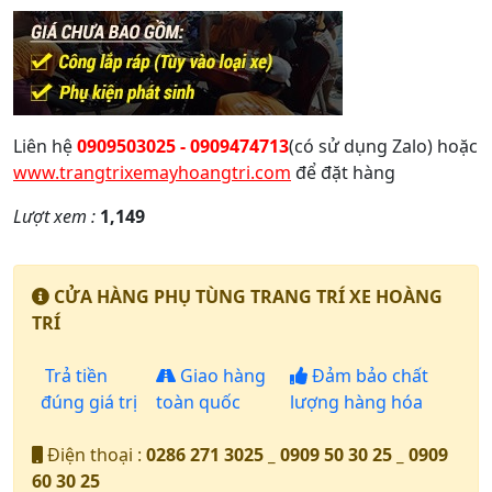
Liên hệ
0909503025 - 0909474713
(có sử dụng Zalo) hoặc
www.trangtrixemayhoangtri.com
để đặt hàng
Lượt xem :
1,149
CỬA HÀNG PHỤ TÙNG TRANG TRÍ XE HOÀNG
TRÍ
Trả tiền
Giao hàng
Đảm bảo chất
đúng giá trị
toàn quốc
lượng hàng hóa
Điện thoại :
0286 271 3025 _ 0909 50 30 25 _ 0909
60 30 25