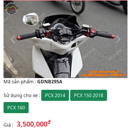
Quay
Tiếp
Lại
theo
Mã sản phẩm
:
GDNB295A
PCX 2014
PCX 150 2018
Sử dụng cho xe
:
PCX 160
đ
3,500,000
Giá
: