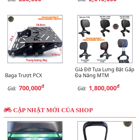
Giá Đỡ Tựa Lưng Bật Gấp
Baga Trượt PCX
Đa Năng MTM
đ
đ
700,000
1,800,000
Giá:
Giá:
CẬP NHẬT MỚI CỦA SHOP