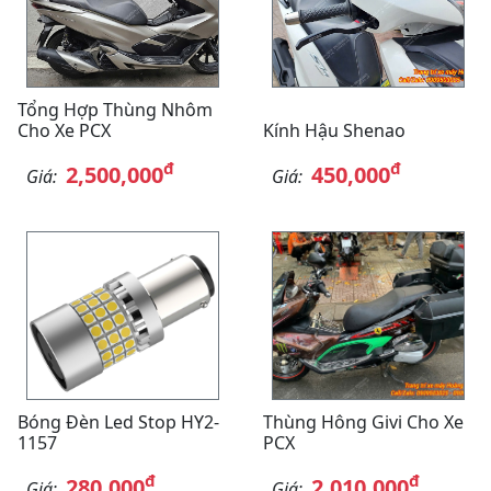
Tổng Hợp Thùng Nhôm
Cho Xe PCX
Kính Hậu Shenao
đ
đ
2,500,000
450,000
Giá:
Giá:
Bóng Đèn Led Stop HY2-
Thùng Hông Givi Cho Xe
1157
PCX
đ
đ
280,000
2,010,000
Giá:
Giá: