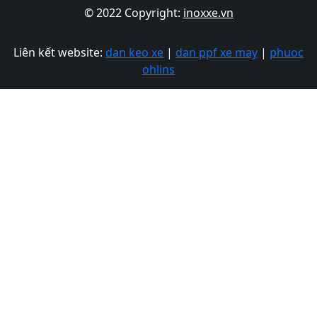
© 2022 Copyright:
inoxxe.vn
Liên kết website:
dan keo xe
|
dan ppf xe may
|
phuoc
ohlins