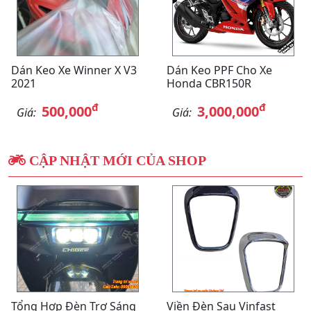
Dán Keo Xe Winner X V3
Dán Keo PPF Cho Xe
2021
Honda CBR150R
đ
đ
500,000
3,000,000
Giá:
Giá:
CẬP NHẬT MỚI CỦA SHOP
Tổng Hợp Đèn Trợ Sáng
Viền Đèn Sau Vinfast