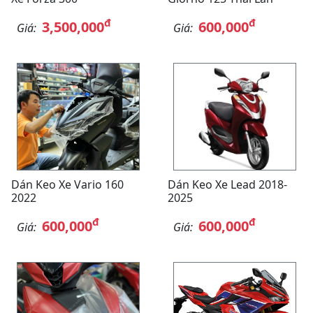
đ
đ
3,500,000
600,000
Giá:
Giá:
Dán Keo Xe Vario 160
Dán Keo Xe Lead 2018-
2022
2025
đ
đ
600,000
600,000
Giá:
Giá: