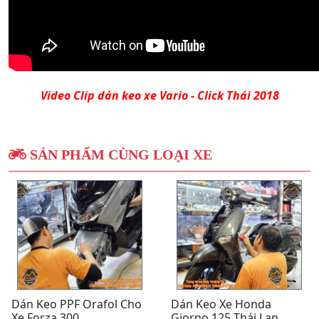
Video Clip dán keo xe Vario - Click Thái 2018
SẢN PHẨM CÙNG LOẠI XE
Dán Keo PPF Orafol Cho
Dán Keo Xe Honda
Xe Forza 300
Giorno 125 Thái Lan