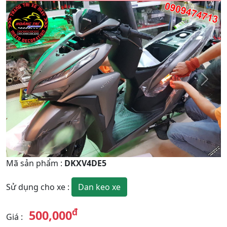
Quay
Tiếp
Lại
theo
Mã sản phẩm
:
DKXV4DE5
Dan keo xe
Sử dụng cho xe
:
đ
500,000
Giá
: